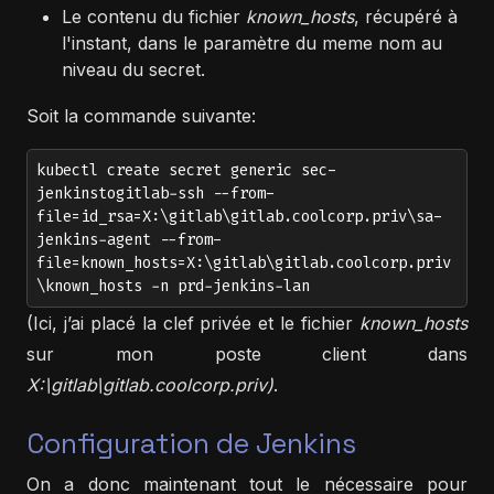
Le contenu du fichier
known_hosts
, récupéré à
l'instant, dans le paramètre du meme nom au
niveau du secret.
Soit la commande suivante:
kubectl create secret generic sec-
jenkinstogitlab-ssh --from-
file=id_rsa=X:\gitlab\gitlab.coolcorp.priv\sa-
jenkins-agent --from-
file=known_hosts=X:\gitlab\gitlab.coolcorp.priv
\known_hosts -n prd-jenkins-lan
(Ici, j’ai placé la clef privée et le fichier
known_hosts
sur mon poste client dans
X:\gitlab\gitlab.coolcorp.priv)
.
Configuration de Jenkins
On a donc maintenant tout le nécessaire pour