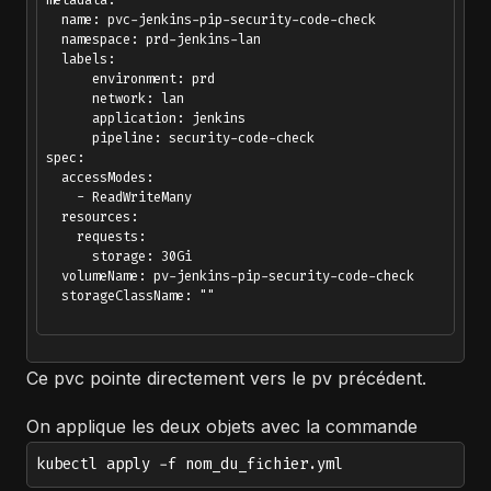
metadata:

  name: pvc-jenkins-pip-security-code-check

  namespace: prd-jenkins-lan

  labels:

      environment: prd

      network: lan

      application: jenkins

      pipeline: security-code-check

spec:

  accessModes:

    - ReadWriteMany

  resources:

    requests:

      storage: 30Gi

  volumeName: pv-jenkins-pip-security-code-check

  storageClassName: ""

Ce pvc pointe directement vers le pv précédent.
On applique les deux objets avec la commande
kubectl apply -f nom_du_fichier.yml