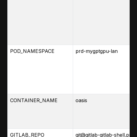
POD_NAMESPACE
prd-mygptgpu-lan
CONTAINER_NAME
oasis
GITLAB_REPO
git@gitlab-gitlab-shell.prd-