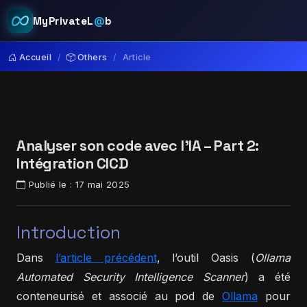
MyPrivateL
@
b
Accueil
Others
Article
Analyser son code avec l’IA – Part 2:
Intégration CICD
Publié le :
17 mai 2025
Introduction
Dans
l’article précédent
, l’outil Oasis (
Ollama
Automated Security Intelligence Scanner
) a été
conteneurisé et associé au pod de
Ollama
pour