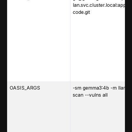
lan.svc.cluster.local
:apps/
code.git
OASIS_ARGS
-sm gemma3:4b -m llama3:
scan --vulns all