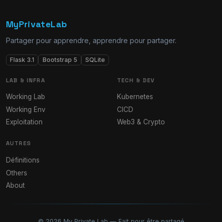
MyPrivateLab
Partager pour apprendre, apprendre pour partager.
Flask 3.1
Bootstrap 5
SQLite
LAB & INFRA
TECH & DEV
Working Lab
Kubernetes
Working Env
CICD
Exploitation
Web3 & Crypto
AUTRES
Définitions
Others
About
© 2026 My Private Lab — Fait pour être partagé