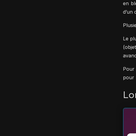
en bl
d’un 
Plusi
Le pl
(obje
avanc
Pour 
pour 
Lo