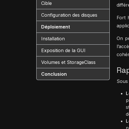
Cible
diffé
Configuration des disques
Fort 
applic
Déploiement
On pe
Installation
l’acc
Exposition de la GUI
cohér
Volumes et StorageClass
Ra
Conclusion
Sous 
L
p
s
d
L
p