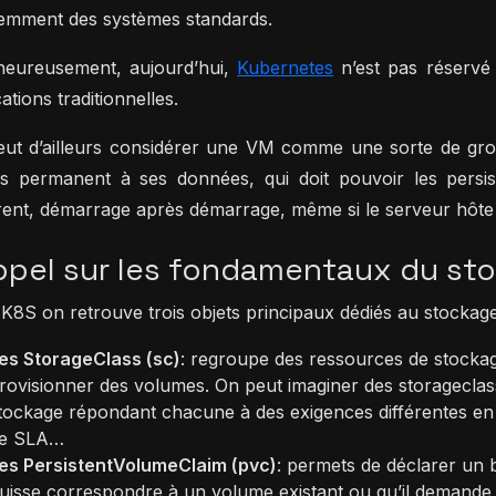
remment des systèmes standards.
heureusement, aujourd’hui,
Kubernetes
n’est pas réservé
ations traditionnelles.
ut d’ailleurs considérer une VM comme une sorte de gros
ès permanent à ses données, qui doit pouvoir les persis
ent, démarrage après démarrage, même si le serveur hôte
ppel sur les fondamentaux du st
K8S on retrouve trois objets principaux dédiés au stockage
es StorageClass (sc)
: regroupe des ressources de stocka
rovisionner des volumes. On peut imaginer des storageclas
tockage répondant chacune à des exigences différentes e
e SLA…
es PersistentVolumeClaim (pvc)
: permets de déclarer un 
uisse correspondre à un volume existant ou qu’il demande