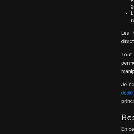
g
L
r
Les t
direc
Tout
perme
manip
Je ne
dédié
princ
Bes
En ce