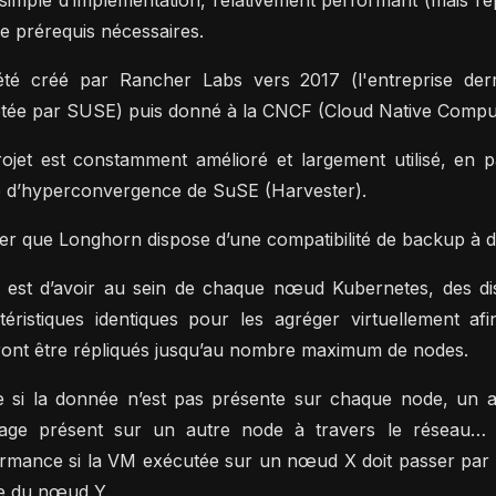
t simple d’implémentation, relativement performant (mais 
e prérequis nécessaires.
été créé par Rancher Labs vers 2017 (l'entreprise derr
tée par SUSE) puis donné à la CNCF (Cloud Native Comput
ojet est constamment amélioré et largement utilisé, en pa
re d’hyperconvergence de SuSE (Harvester).
er que Longhorn dispose d’une compatibilité de backup à d
e est d’avoir au sein de chaque nœud Kubernetes, des d
téristiques identiques pour les agréger virtuellement a
ont être répliqués jusqu’au nombre maximum de nodes.
si la donnée n’est pas présente sur chaque node, un as
kage présent sur un autre node à travers le réseau… 
rmance si la VM exécutée sur un nœud X doit passer par 
e du nœud Y.