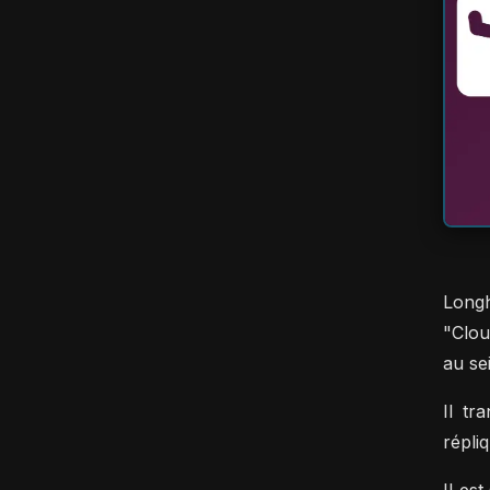
Longh
"Clou
au se
Il t
répli