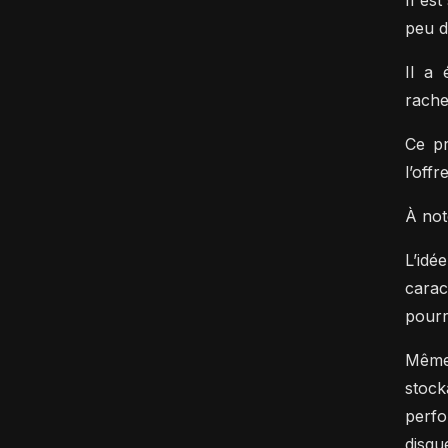
Il es
peu d
Il a 
rache
Ce pr
l’off
À not
L’idé
carac
pourr
Même 
stoc
perfo
disqu