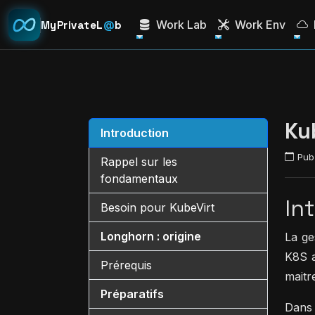
Work Lab
Work Env
MyPrivateL
@
b
Ku
Introduction
Publ
Rappel sur les
fondamentaux
In
Besoin pour KubeVirt
Longhorn : origine
La ge
K8S a
Prérequis
maitr
Préparatifs
Dans 