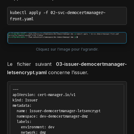
kubectl apply -f 02-svc-democertmanager-
front.yaml
Cliquez sur l'image pour l'agrandir.
Le fichier suivant
03-issuer-democertmanager-
letsencrypt.yaml
concerne l’issuer.
---

apiVersion: cert-manager.io/v1

kind: Issuer

metadata:

  name: issuer-democertmanager-letsencrypt

  namespace: dev-democertmanager-dmz 

  labels:

    environment: dev

    network: dmz
