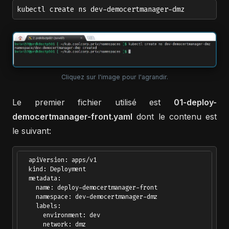
kubectl create ns dev-democertmanager-dmz
Cliquez sur l'image pour l'agrandir.
Le premier fichier utilisé est
01-deploy-
democertmanager-front.yaml
dont le contenu est
le suivant:
  apiVersion: apps/v1

  kind: Deployment

  metadata:

    name: deploy-democertmanager-front

    namespace: dev-democertmanager-dmz

    labels:

      environment: dev

      network: dmz
