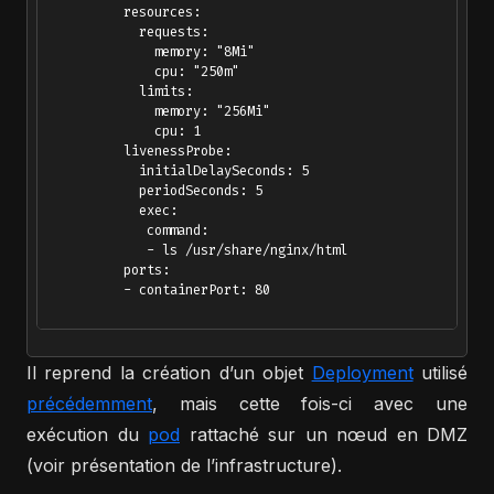
          resources:

            requests:

              memory: "8Mi"

              cpu: "250m"

            limits: 

              memory: "256Mi"

              cpu: 1  

          livenessProbe:

            initialDelaySeconds: 5 

            periodSeconds: 5 

            exec:

             command:

             - ls /usr/share/nginx/html

          ports:

          - containerPort: 80

Il reprend la création d’un objet
Deployment
utilisé
précédemment
, mais cette fois-ci avec une
exécution du
pod
rattaché sur un nœud en DMZ
(voir présentation de l’infrastructure).