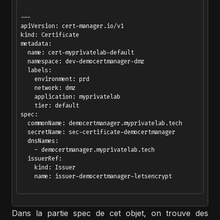
---

apiVersion: cert-manager.io/v1

kind: Certificate

metadata:

  name: cert-myprivatelab-default

  namespace: dev-democertmanager-dmz 

  labels:

    environment: prd

    network: dmz

    application: myprivatelab

    tier: default

spec:

  commonName: democertmanager.myprivatelab.tech

  secretName: sec-certificate-democertmanager

  dnsNames:

    - democertmanager.myprivatelab.tech

  issuerRef:

    kind: Issuer

    name: issuer-democertmanager-letsencrypt

Dans la partie spec de cet objet, on trouve des