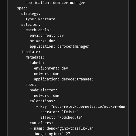
      application: democertmanager

  spec:

    strategy:

      type: Recreate

    selector:

      matchLabels:

        environment: dev

        network: dmz

        application: democertmanager

    template:

      metadata:

        labels:

          environment: dev

          network: dmz

          application: democertmanager

      spec:

        nodeSelector:

          network: dmz

        tolerations:

           - key: "node-role.kubernetes.io/worker-dmz"

             operator: "Exists"

             effect: "NoSchedule"  

        containers:

        - name: demo-nginx-traefik-lan

          image: nginx:1.27
