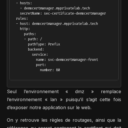
  - hosts:

    - democertmanager.myprivatelab.tech

    secretName: sec-certificate-democertmanager

  rules:

  - host: democertmanager.myprivatelab.tech

    http:

      paths:

      - path: /

        pathType: Prefix

        backend:

          service:

            name: svc-democertmanager-front

            port:

              number: 80 

Seul l’environnement « dmz » remplace
l’environnement « lan » puisqu’il s’agit cette fois
d’exposer notre application sur le web.
On y retrouve les règles de routages, ainsi que la