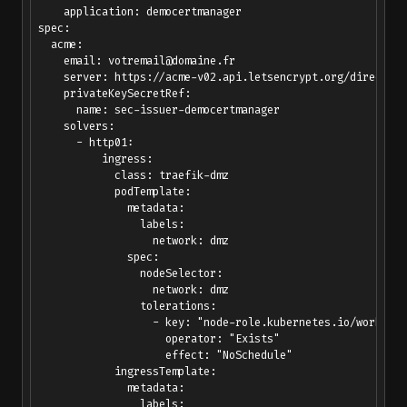
    application: democertmanager

spec:

  acme:

    email: 
votremail@domaine.fr
    server: https://acme-v02.api.letsencrypt.org/directory

    privateKeySecretRef:

      name: sec-issuer-democertmanager

    solvers:

      - http01:

          ingress:

            class: traefik-dmz

            podTemplate:

              metadata:

                labels:

                  network: dmz

              spec:

                nodeSelector:

                  network: dmz

                tolerations:

                  - key: "node-role.kubernetes.io/worker-d
                    operator: "Exists"

                    effect: "NoSchedule"

            ingressTemplate:

              metadata:

                labels:
