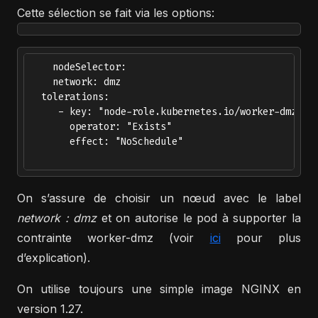
Cette sélection se fait via les options:
    nodeSelector:

    network: dmz

  tolerations:

     - key: "node-role.kubernetes.io/worker-dmz"

       operator: "Exists"

       effect: "NoSchedule"  

On s’assure de choisir un nœud avec le label
network : dmz
et on autorise le pod à supporter la
contrainte worker-dmz (voir
ici
pour plus
d’explication).
On utilise toujours une simple image NGINX en
version 1.27.