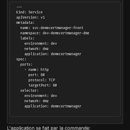
  ---

  kind: Service

  apiVersion: v1

  metadata:

    name: svc-democertmanager-front

    namespace: dev-democertmanager-dmz

    labels:

      environment: dev

      network: dmz

      application: democertmanager

  spec:

    ports:

      - name: http

        port: 80

        protocol: TCP

        targetPort: 80

    selector:

      environment: dev

      network: dmz

      application: democertmanager

L'application se fait par la commande: