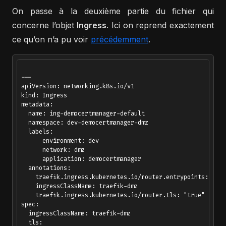
On passe à la deuxième partie du fichier qui
concerne l’objet
Ingress
. Ici on reprend exactement
ce qu’on n’a pu voir
précédemment
.
---

apiVersion: networking.k8s.io/v1

kind: Ingress

metadata:

  name: ing-democertmanager-default

  namespace: dev-democertmanager-dmz

  labels:

      environment: dev

      network: dmz

      application: democertmanager

  annotations:

    traefik.ingress.kubernetes.io/router.entrypoints: web,
    ingressClassName: traefik-dmz

    traefik.ingress.kubernetes.io/router.tls: "true"

spec:

  ingressClassName: traefik-dmz

  tls:
