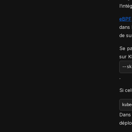
l’inté
eBPF
dans 
de su
Se pa
sur K
--sk
.
Si ce
kube
Dans 
déplo