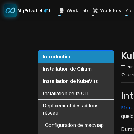
Work Lab
Work Env
MyPrivateL
@
b
Kub
Introduction
Publ
Installation de Cilium
Dern
Installation de KubeVirt
In
Installation de la CLI
Déploiement des addons
Mon a
réseau
quelq
Configuration de macvtap
Duran