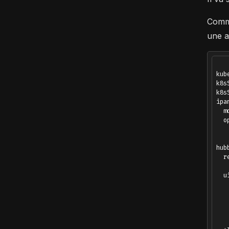
Comme
une a
kub
k8s
k8s
ipam
  m
  o
   
   
hubb
  re
   
  ui
   
   
   
   
   