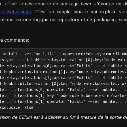
 utiliser le gestionnaire de package
helm
. J'évoque ce d
 à Kubernetes
. C’est un simple binaire qui exploite v
cations via une logique de repository et de packaging, simpli
 la commande:
 install --version 1.17.1 --namespace=kube-system cilium
es.yaml --set hubble.relay.tolerations[0].key="node-role
le.relay.tolerations[0].operator="Exists" --set hubble.r
t hubble.relay.tolerations[1].key="node-role.kubernetes.
le.relay.tolerations[1].operator="Exists" --set hubble.r
t hubble.ui.tolerations[0].key="node-role.kubernetes.io/
le.ui.tolerations[0].operator="Exists" --set hubble.ui.t
le.ui.tolerations[1].key="node-role.kubernetes.io/master
le.ui.tolerations[1].operator="Exists" --set hubble.ui.t
exclusive=false
ersion de Cilium est à adapter au fur à mesure de la sortie d