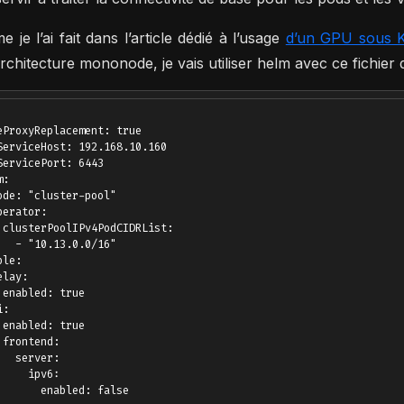
 je l’ai fait dans l’article dédié à l’usage
d’un GPU sous 
rchitecture mononode, je vais utiliser helm avec ce fichier 
eProxyReplacement: true

ServiceHost: 192.168.10.160

ServicePort: 6443

:

ode: "cluster-pool"

perator:

 clusterPoolIPv4PodCIDRList:

   - "10.13.0.0/16"

le:

lay:

 enabled: true

:

 enabled: true

 frontend:

   server:

     ipv6:

       enabled: false
