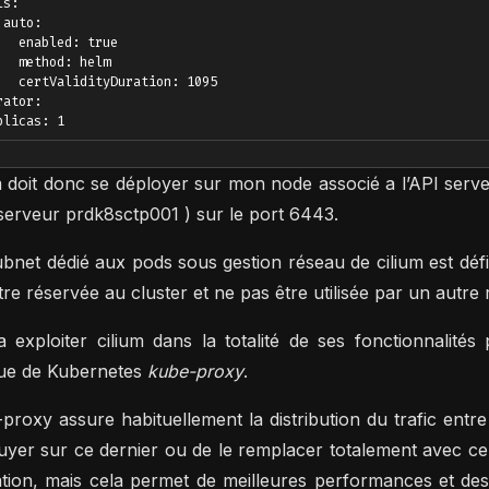
s:

 auto:

   enabled: true

   method: helm

   certValidityDuration: 1095

rator:

m doit donc se déployer sur mon node associé a l’API serv
erveur prdk8sctp001 ) sur le port 6443.
bnet dédié aux pods sous gestion réseau de cilium est déf
être réservée au cluster et ne pas être utilisée par un autre
 exploiter cilium dans la totalité de ses fonctionnalit
ue de Kubernetes
kube-proxy
.
proxy assure habituellement la distribution du trafic entre 
uyer sur ce dernier ou de le remplacer totalement avec ce
ation, mais cela permet de meilleures performances et des