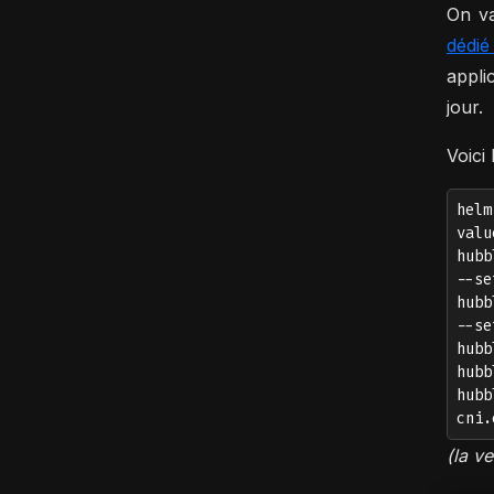
On va
dédié
appli
jour.
Voici
helm
valu
hubb
--se
hubb
--se
hubb
hubb
hubb
cni.
(la v