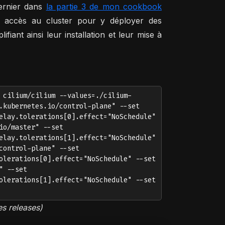
ernier dans
la partie 3 de mon cookbook
os accès au cluster pour y déployer des
fiant ainsi leur installation et leur mise à
 cilium/cilium --values=./cilium-
.kubernetes.io/control-plane" --set
elay.tolerations[0].effect="NoSchedule"
io/master" --set
elay.tolerations[1].effect="NoSchedule"
control-plane" --set
olerations[0].effect="NoSchedule" --set
" --set
olerations[1].effect="NoSchedule" --set
es releases)