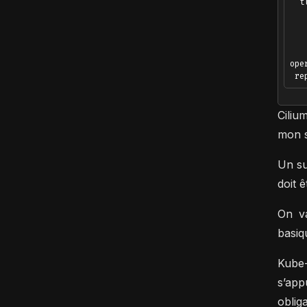
  tl
   
   
   
   
ope
Ciliu
mon s
Un su
doit 
On va
basiq
Kube-
s’app
oblig