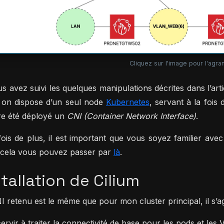
Cliquez sur l'image pour l'agran
us avez suivi les quelques manipulations décrites dans l’art
 on dispose d’un seul node
Kubernetes
, servant à la fois
e été déployé un
CNI (Container Network Interface)
.
ois de plus, il est important que vous soyez familier avec 
cela vous pouvez passer par
là
.
stallation de Cilium
I retenu est le même que pour mon cluster principal, il s’a
 servir à traiter la connectivité de base pour les pods et les