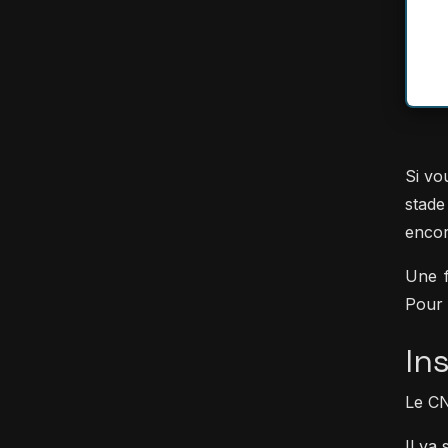
Si vo
stade
encor
Une f
Pour 
In
Le CN
Il va