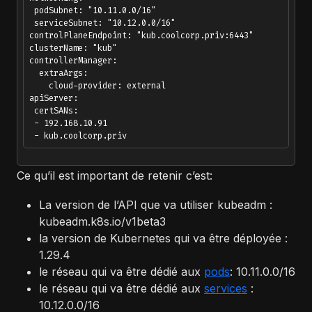
 podSubnet: "10.11.0.0/16"

 serviceSubnet: "10.12.0.0/16"

controlPlaneEndpoint: "kub.coolcorp.priv:6443"

clusterName: "kub"

controllerManager:

  extraArgs:

    cloud-provider: external

apiServer:

 certSANs:

 - 192.168.10.91

Ce qu’il est important de retenir c’est:
La version de l’API que va utiliser kubeadm :
kubeadm.k8s.io/v1beta3
la version de Kubernetes qui va être déployée :
1.29.4
le réseau qui va être dédié aux
pods
: 10.11.0.0/16
le réseau qui va être dédié aux
services
:
10.12.0.0/16