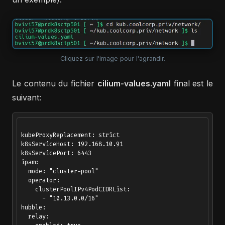
Cliquez sur l'image pour l'agrandir.
Le contenu du fichier
cilium-values.yaml
final est le
suivant:
kubeProxyReplacement: strict

k8sServiceHost: 192.168.10.91

k8sServicePort: 6443

ipam:

  mode: "cluster-pool"

  operator:

    clusterPoolIPv4PodCIDRList:

      - "10.13.0.0/16"

hubble:

  relay:
