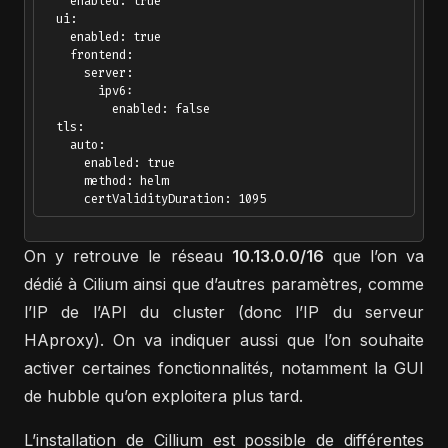
    enabled: true

  ui:

    enabled: true

    frontend:

      server:

        ipv6:

          enabled: false

  tls:

    auto:

      enabled: true

      method: helm

On y retrouve le réseau
10.13.0.0/16
que l’on va
dédié à Cilium ainsi que d’autres paramètres, comme
l’IP de l’API du cluster (donc l’IP du serveur
HAproxy). On va indiquer aussi que l’on souhaite
activer certaines fonctionnalités, notamment la GUI
de hubble qu’on exploitera plus tard.
L’installation de Cillium est possible de différentes