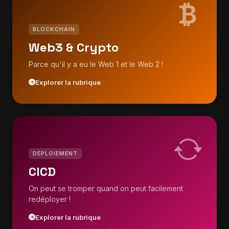
BLOCKCHAIN
Web3 & Crypto
Parce qu'il y a eu le Web 1 et le Web 2 !
Explorer la rubrique
DÉPLOIEMENT
CICD
On peut se tromper quand on peut facilement
redéployer !
Explorer la rubrique